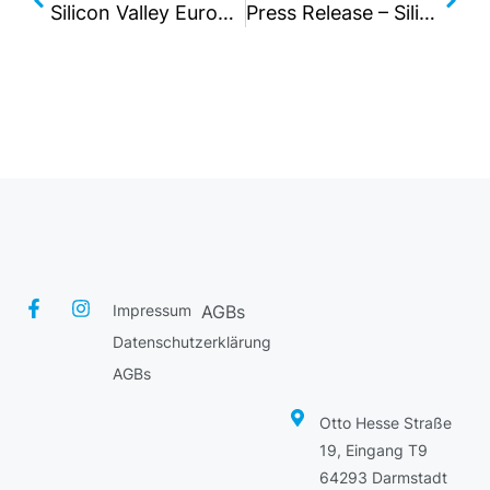
Silicon Valley Europe und DHBW Mannheim starten gemeinsames Programm: Der Silicon-Valley-Geist wird zum Wettbewerbsvorteil für deutsche Unternehmen
Press Release – Silicon Valley Europe and German Indian Business Alliance (GIBA) Announce Strategic Partnership to Advance Semiconductor and Space Ecosystems
Impressum
AGBs
Datenschutzerklärung
AGBs
Otto Hesse Straße
19, Eingang T9
64293 Darmstadt