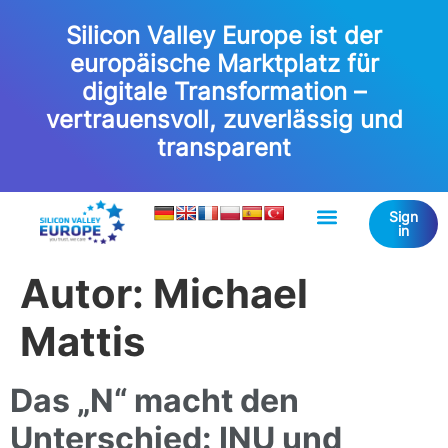
Silicon Valley Europe ist der
europäische Marktplatz für
digitale Transformation –
vertrauensvoll, zuverlässig und
transparent
Sign
in
Autor:
Michael
Mattis
Das „N“ macht den
Unterschied: INU und